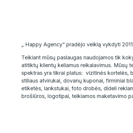
„ Happy Agency“ pradėjo veiklą vykdyti 2011 
Teikiant mūsų paslaugas naudojamos tik koky
atitiktų klientų keliamus reikalavimus. Mūsų 
spektras yra tikrai platus: vizitinės kortelės, b
stiliaus atvirukai, dovanų kuponai, firminiai bla
etiketės, lankstukai, foto drobės, dideli reklam
brošiūros, logotipai, teikiamos maketavimo pa