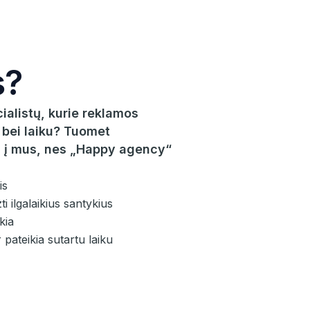
s?
cialistų, kurie reklamos
 bei laiku? Tuomet
 į mus, nes „Happy agency“
is
 ilgalaikius santykius
kia
 pateikia sutartu laiku