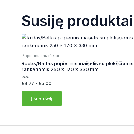
Susiję produktai
Popieriniai maišeliai
Rudas/Baltas popierinis maišelis su plokščiomis
rankenomis 250 x 170 x 330 mm
Į
€
4.77
-
€
5.00
v
e
r
Į krepšelį
t
i
n
i
m
a
s
:
0
i