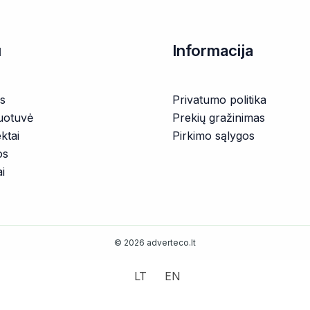
u
Informacija
s
Privatumo politika
uotuvė
Prekių gražinimas
ktai
Pirkimo sąlygos
os
i
© 2026 adverteco.lt
LT
EN