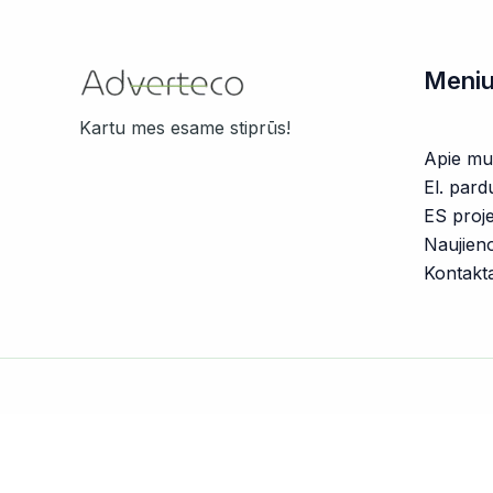
š
5
Meni
Kartu mes esame stiprūs!
Apie mu
El. pard
ES proje
Naujien
Kontakta