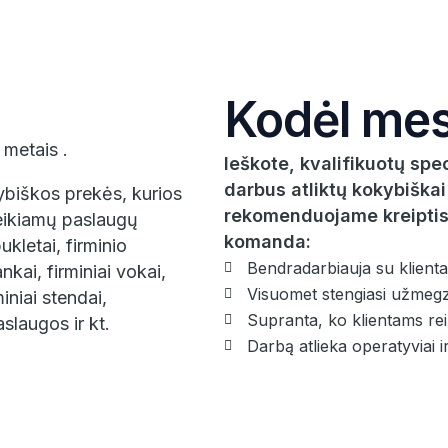
Kodėl me
metais .
Ieškote, kvalifikuotų spe
darbus atliktų kokybiškai
biškos prekės, kurios
rekomenduojame kreiptis
teikiamų paslaugų
komanda:
ukletai, firminio
Bendradarbiauja su klienta
nkai, firminiai vokai,
Visuomet stengiasi užmegzti
iniai stendai,
Supranta, ko klientams rei
slaugos ir kt.
Darbą atlieka operatyviai ir