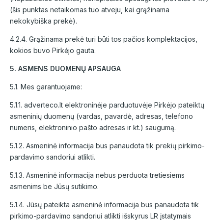
(šis punktas netaikomas tuo atveju, kai grąžinama
nekokybiška prekė).
4.2.4. Grąžinama prekė turi būti tos pačios komplektacijos,
kokios buvo Pirkėjo gauta.
5. ASMENS DUOMENŲ APSAUGA
5.1. Mes garantuojame:
5.1.1. adverteco.lt elektroninėje parduotuvėje Pirkėjo pateiktų
asmeninių duomenų (vardas, pavardė, adresas, telefono
numeris, elektroninio pašto adresas ir kt.) saugumą.
5.1.2. Asmeninė informacija bus panaudota tik prekių pirkimo-
pardavimo sandoriui atlikti.
5.1.3. Asmeninė informacija nebus perduota tretiesiems
asmenims be Jūsų sutikimo.
5.1.4. Jūsų pateikta asmeninė informacija bus panaudota tik
pirkimo-pardavimo sandoriui atlikti išskyrus LR įstatymais