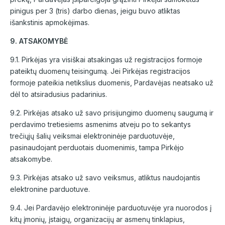
pinigus per 3 (tris) darbo dienas, jeigu buvo atliktas
išankstinis apmokėjimas.
9. ATSAKOMYBĖ
9.1. Pirkėjas yra visiškai atsakingas už registracijos formoje
pateiktų duomenų teisingumą. Jei Pirkėjas registracijos
formoje pateikia netikslius duomenis, Pardavėjas neatsako už
dėl to atsiradusius padarinius.
9.2. Pirkėjas atsako už savo prisijungimo duomenų saugumą ir
perdavimo tretiesiems asmenims atveju po to sekantys
trečiųjų šalių veiksmai elektroninėje parduotuvėje,
pasinaudojant perduotais duomenimis, tampa Pirkėjo
atsakomybe.
9.3. Pirkėjas atsako už savo veiksmus, atliktus naudojantis
elektronine parduotuve.
9.4. Jei Pardavėjo elektroninėje parduotuvėje yra nuorodos į
kitų įmonių, įstaigų, organizacijų ar asmenų tinklapius,