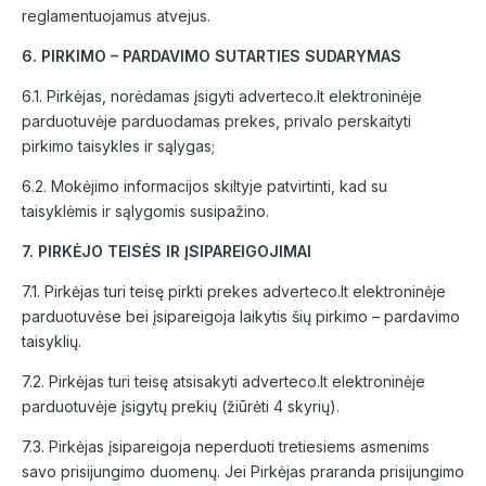
reglamentuojamus atvejus.
6. PIRKIMO – PARDAVIMO SUTARTIES SUDARYMAS
6.1. Pirkėjas, norėdamas įsigyti adverteco.lt elektroninėje
parduotuvėje parduodamas prekes, privalo perskaityti
pirkimo taisykles ir sąlygas;
6.2. Mokėjimo informacijos skiltyje patvirtinti, kad su
taisyklėmis ir sąlygomis susipažino.
7. PIRKĖJO TEISĖS IR ĮSIPAREIGOJIMAI
7.1. Pirkėjas turi teisę pirkti prekes adverteco.lt elektroninėje
parduotuvėse bei įsipareigoja laikytis šių pirkimo – pardavimo
taisyklių.
7.2. Pirkėjas turi teisę atsisakyti adverteco.lt elektroninėje
parduotuvėje įsigytų prekių (žiūrėti 4 skyrių).
7.3. Pirkėjas įsipareigoja neperduoti tretiesiems asmenims
savo prisijungimo duomenų. Jei Pirkėjas praranda prisijungimo