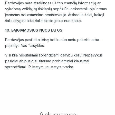
Pardavėjas nėra atsakingas už ten esančią informaciją ar
vykdomą veiklą, tų tinklapių neprižiūri, nekontroliuoja ir toms
įmonėms bei asmenims neatstovauja. Atsiradus žalai, kaltoji
šalis atlygina kitai šaliai tiesioginius nuostolius.
10. BAIGIAMOSIOS NUOSTATOS
Pardavėjas pasilieka teisę bet kuriuo metu pakeisti arba
papildyti šias Taisykles.
Visi kilę nesutarimai sprendžiami derybų keliu. Nepavykus
pasiekti abipusio susitarimo probleminiai klausimai
sprendžiami LR įstatymų nustatyta tvarka.