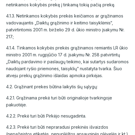
netinkamos kokybės prekę į tinkamą tokią pačią prekę.
4.1.3. Netinkamos kokybės prekės keičiamos ar grąžinamos
vadovaujantis „Daiktų grąžinimo ir keitimo taisyklėmis“,
patvirtintomis 2001 m. birželio 29 d. ūkio ministro įsakymu Nr.
217.;
4.1.4. Tinkamos kokybės prekės grąžinamos remiantis LR ūkio
ministro 2001 m. rugpjūčio 17 d. įsakymu Nr. 258 patvirtintų
„Daiktų pardavimo ir paslaugų teikimo, kai sutartys sudaromos
naudojant ryšio priemones, taisyklių“ nustatyta tvarka. Šiuo
atveju prekių grąžinimo išlaidas apmoka pirkėjas.
4.2. Grąžinant prekes būtina laikytis šių sąlygų:
4.2.1. Grąžinama prekė turi būti originalioje tvarkingoje
pakuotėje.
4.2.2. Prekė turi būti Pirkėjo nesugadinta.
4.2.3. Prekė turi būti nepraradusi prekinės išvaizdos
(nepažeistos etiketės, nenuplėštos apsauginės plėvelės ir kt.)