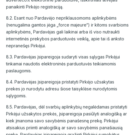
panaikinti Pirkėjo registraciją.
8.2. Esant nuo Pardavėjo nepriklausomoms aplinkybėms
(nenugalima gamtos jėga „force majeure“) ir kitoms svarbioms
aplinkybėms, Pardavėjas gali laikinai arba iš viso nutraukti
internetinės prekybos parduotuvės veiklą, apie tai iš anksto
nepranešęs Pirkėjui.
8.3. Pardavėjas įsipareigoja sudaryti visas sąlygas Pirkėjui
tinkamai naudotis elektroninės parduotuvės teikiamomis
paslaugomis.
8.4. Pardavėjas įsipareigoja pristatyti Pirkėjo užsakytas
prekes jo nurodytu adresu šiose taisyklėse nurodytomis
sąlygomis.
8.5. Pardavėjas, dėl svarbių aplinkybių negalėdamas pristatyti
Pirkėjui užsakytos prekės, įsipareigoja pasiūlyti analogišką ar
kiek įmanoma savo savybėmis panašesnę prekę. Pirkėjui
atsisakius priimti analogišką ar savo savybėmis panašiausią
prekę, Pardavėjas įsipareigoja grąžinti Pirkėjui sumokėtus