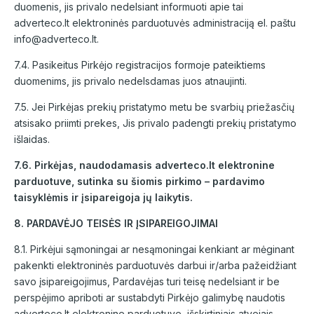
duomenis, jis privalo nedelsiant informuoti apie tai
adverteco.lt elektroninės parduotuvės administraciją el. paštu
info@adverteco.lt.
7.4. Pasikeitus Pirkėjo registracijos formoje pateiktiems
duomenims, jis privalo nedelsdamas juos atnaujinti.
7.5. Jei Pirkėjas prekių pristatymo metu be svarbių priežasčių
atsisako priimti prekes, Jis privalo padengti prekių pristatymo
išlaidas.
7.6. Pirkėjas, naudodamasis adverteco.lt elektronine
parduotuve, sutinka su šiomis pirkimo – pardavimo
taisyklėmis ir įsipareigoja jų laikytis.
8. PARDAVĖJO TEISĖS IR ĮSIPAREIGOJIMAI
8.1. Pirkėjui sąmoningai ar nesąmoningai kenkiant ar mėginant
pakenkti elektroninės parduotuvės darbui ir/arba pažeidžiant
savo įsipareigojimus, Pardavėjas turi teisę nedelsiant ir be
perspėjimo apriboti ar sustabdyti Pirkėjo galimybę naudotis
adverteco.lt elektronine parduotuve, išskirtiniais atvejais