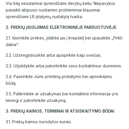
Visi kilę nesutarimai sprendžiami derybų keliu. Nepavykus
pasiekti abipusio susitarimo probleminiai klausimai
sprendžiami LR įstatymų nustatyta tvarka.
2. PREKIŲ ĮSIGIJIMAS ELEKTRONINĖJE PARDUOTUVĖJĖ
2.1. Išsirinkite prekes, įdėkite jas į krepšelį bei spauskite „Pirkti
dabar“.
2.2. Užsiregistruokite arba apsipirkite kaip svečias.
2.3. Užpildykite arba patvirtinkite savo kontaktinius duomenis.
2.4. Pasirinkite Jums priimtiną pristatymo bei apmokėjimo
būdą.
2.5. Patikrinkite ar užsakymas bei kontaktinė informacija yra
teisingi ir patvirtinkite užsakymą.
3. PREKIŲ KAINOS, TERMINAI IR ATSISKAITYMO BŪDAI
3.1. Prekių kainos nurodytos eurais.