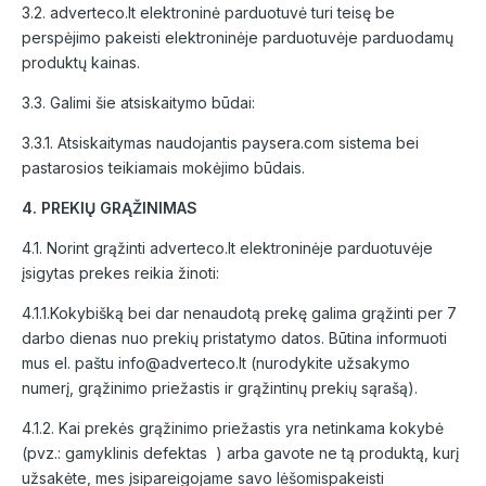
3.2. adverteco.lt elektroninė parduotuvė turi teisę be
perspėjimo pakeisti elektroninėje parduotuvėje parduodamų
produktų kainas.
3.3. Galimi šie atsiskaitymo būdai:
3.3.1. Atsiskaitymas naudojantis paysera.com sistema bei
pastarosios teikiamais mokėjimo būdais.
4. PREKIŲ GRĄŽINIMAS
4.1. Norint grąžinti adverteco.lt elektroninėje parduotuvėje
įsigytas prekes reikia žinoti:
4.1.1.Kokybišką bei dar nenaudotą prekę galima grąžinti per 7
darbo dienas nuo prekių pristatymo datos. Būtina informuoti
mus el. paštu info@adverteco.lt (nurodykite užsakymo
numerį, grąžinimo priežastis ir grąžintinų prekių sąrašą).
4.1.2. Kai prekės grąžinimo priežastis yra netinkama kokybė
(pvz.: gamyklinis defektas ) arba gavote ne tą produktą, kurį
užsakėte, mes įsipareigojame savo lėšomispakeisti